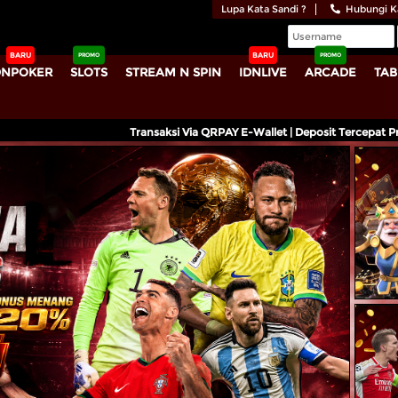
Lupa Kata Sandi ?
Hubungi K
BARU
BARU
PROMO
PROMO
DNPOKER
SLOTS
STREAM N SPIN
IDNLIVE
ARCADE
TAB
Transaksi Via QRPAY E-Wallet | Deposit Tercepat Proses