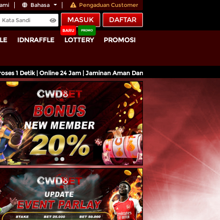
ami
Bahasa
Pengaduan Customer
DAFTAR
BARU
PROMO
LE
IDNRAFFLE
LOTTERY
PROMOSI
 1 Detik | Online 24 Jam | Jaminan Aman Dan Terpercaya.
Transaksi 