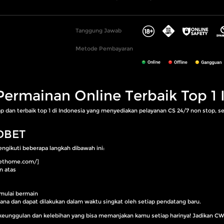
Tanggung Jawab
Metode Pembayaran
ermainan Online Terbaik Top 1 
dan terbaik top 1 di Indonesia yang menyediakan pelayanan CS 24/7 non stop, se
WDBET
ngikuti beberapa langkah dibawah ini:
dbethome.com/]
n atas
 mulai bermain
hana dan dapat dilakukan dalam waktu singkat oleh setiap pendatang baru.
keunggulan dan kelebihan yang bisa memanjakan kamu setiap harinya! Jadikan CW