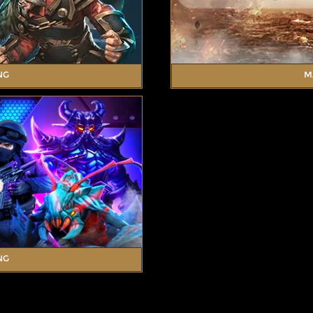
NG
M
NG