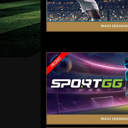
MAIN SEKARA
PROMO
MAIN SEKARA