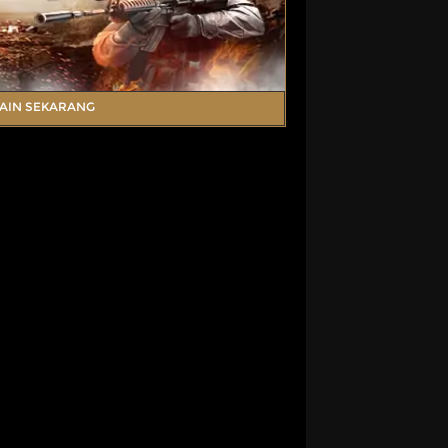
AIN SEKARANG