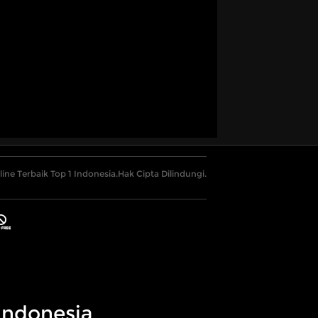
e Terbaik Top 1 Indonesia.Hak Cipta Dilindungi.
Indonesia