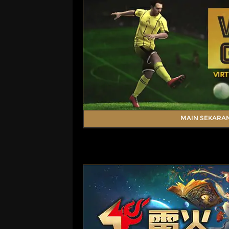
MAIN SEKARA