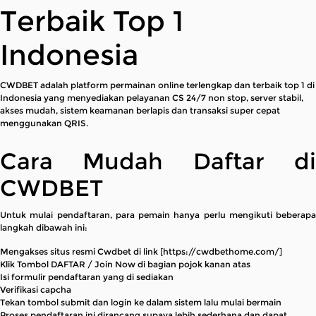
Terbaik Top 1
Indonesia
CWDBET adalah platform permainan online terlengkap dan terbaik top 1 di
Indonesia yang menyediakan pelayanan CS 24/7 non stop, server stabil,
akses mudah, sistem keamanan berlapis dan transaksi super cepat
menggunakan QRIS.
Cara Mudah Daftar di
CWDBET
Untuk mulai pendaftaran, para pemain hanya perlu mengikuti beberapa
langkah dibawah ini:
Mengakses situs resmi Cwdbet di link [https://cwdbethome.com/]
Klik Tombol DAFTAR / Join Now di bagian pojok kanan atas
Isi formulir pendaftaran yang di sediakan
Verifikasi capcha
Tekan tombol submit dan login ke dalam sistem lalu mulai bermain
Proses pendaftaran ini dirancang supaya lebih sederhana dan dapat