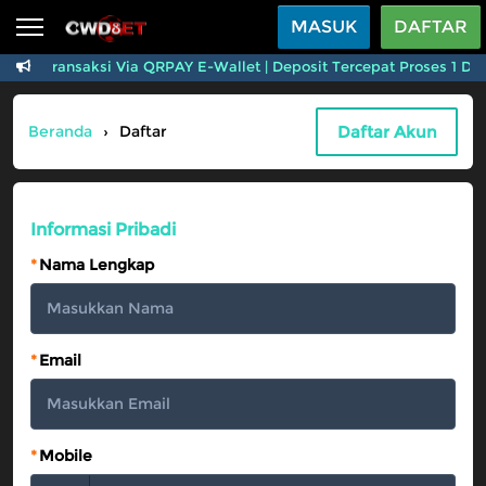
Beranda
MASUK
DAFTAR
Transaksi Via QRPAY E-Wallet | Deposit Tercepat Proses 1 Det
Sports
BARU
PROMO
Live Casino
BARU
Daftar Akun
Beranda
›
Daftar
IDNPoker
BARU
Slots
PROMO
Informasi Pribadi
IDNLIVE
BARU
*
Nama Lengkap
Stream N Spin
Arcade
PROMO
*
Email
Table Games
Lottery
BARU
PROMO
*
Mobile
IDNRaffle