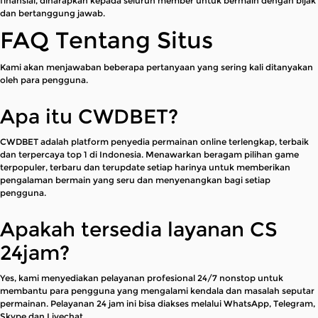
finansial, diharapkan kepada seluruh member untuk bermain dengan bijak
dan bertanggung jawab.
FAQ Tentang Situs
Kami akan menjawaban beberapa pertanyaan yang sering kali ditanyakan
oleh para pengguna.
Apa itu CWDBET?
CWDBET adalah platform penyedia permainan online terlengkap, terbaik
dan terpercaya top 1 di Indonesia. Menawarkan beragam pilihan game
terpopuler, terbaru dan terupdate setiap harinya untuk memberikan
pengalaman bermain yang seru dan menyenangkan bagi setiap
pengguna.
Apakah tersedia layanan CS
24jam?
Yes, kami menyediakan pelayanan profesional 24/7 nonstop untuk
membantu para pengguna yang mengalami kendala dan masalah seputar
permainan. Pelayanan 24 jam ini bisa diakses melalui WhatsApp, Telegram,
Skype dan Livechat.