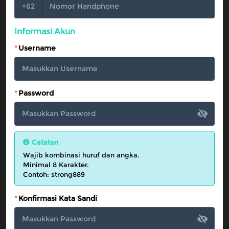
+62
Referral
Informasi Akun
Promosi
*
Username
Hubungi Kami
Live Chat
*
Password
Pengaduan Customer
Pilih Bahasa:
Catatan
Wajib kombinasi huruf dan angka.
Minimal 8 Karakter.
MASUK
DAFTAR
Contoh: strong889
*
Konfirmasi Kata Sandi
&copy; CWDBET | Platform Permainan Online
Terbaik Top 1 Indonesia. Hak Cipta Dilindungi.