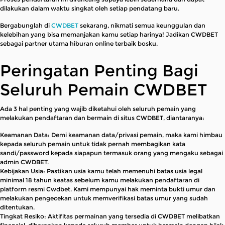
dilakukan dalam waktu singkat oleh setiap pendatang baru.
Bergabunglah di
CWDBET
sekarang, nikmati semua keunggulan dan
kelebihan yang bisa memanjakan kamu setiap harinya! Jadikan CWDBET
sebagai partner utama hiburan online terbaik bosku.
Peringatan Penting Bagi
Seluruh Pemain CWDBET
Ada 3 hal penting yang wajib diketahui oleh seluruh pemain yang
melakukan pendaftaran dan bermain di situs CWDBET, diantaranya:
Keamanan Data: Demi keamanan data/privasi pemain, maka kami himbau
kepada seluruh pemain untuk tidak pernah membagikan kata
sandi/password kepada siapapun termasuk orang yang mengaku sebagai
admin CWDBET.
Kebijakan Usia: Pastikan usia kamu telah memenuhi batas usia legal
minimal 18 tahun keatas sebelum kamu melakukan pendaftaran di
platform resmi Cwdbet. Kami mempunyai hak meminta bukti umur dan
melakukan pengecekan untuk memverifikasi batas umur yang sudah
ditentukan.
Tingkat Resiko: Aktifitas permainan yang tersedia di CWDBET melibatkan