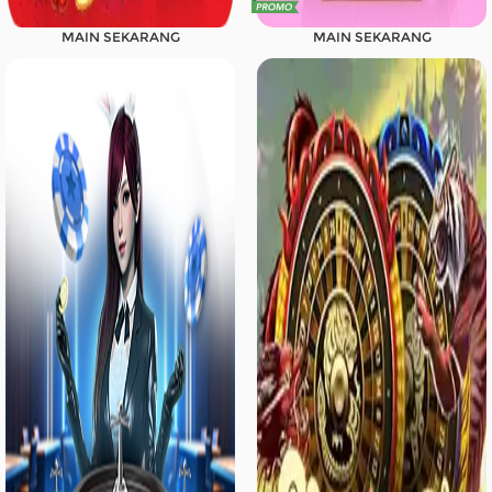
MAIN SEKARANG
MAIN SEKARANG