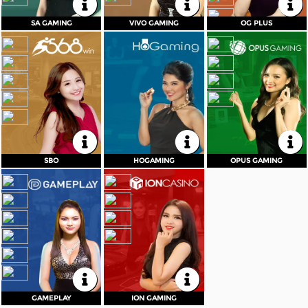
KEMBALI
KEMBALI
KEMBALI
SA GAMING
VIVO GAMING
OG PLUS
SA GAMING
VIVO GAMING
OG PLUS
Meja
Min
Max
Meja
Min
Max
Meja
Min
Max
Baccarat
10Rb
5Jt
Roulette
1Rb
5Jt
Baccarat
1Rb
20Jt
Roulette
1Rb
25Jt
Baccarat
10Rb
7,5Jt
Roulette
1Rb
20Jt
Sic Bo
1Rb
25Jt
Dragon Tiger
10Rb
7,5Jt
Sicbo
1Rb
20Jt
Dragon Tiger
10Rb
10Jt
Blackjack
25Rb
2,5Jt
Dragon Tiger
1Rb
20Jt
Special Games
1Rb
2Jt
Sicbo
1Rb
5Jt
DAFTAR
MASUK
DAFTAR
MASUK
DAFTAR
MASUK
KEMBALI
KEMBALI
KEMBALI
SBO
HOGAMING
OPUS GAMING
SBO
HOGAMING
OPUS GAMING
Meja
Min
Max
Meja
Min
Max
Baccarat
5Rb
30Jt
Baccarat
5Rb
30Jt
Sicbo
500
250Rb
Roulette
1Rb
125Jt
Roulette
1Rb
300Rb
Sicbo
1Rb
125Jt
Dragon Tiger
5Rb
1,9Jt
Dragon Tiger
5Rb
30Jt
Special Games
500
1,9Jt
DAFTAR
MASUK
DAFTAR
MASUK
KEMBALI
KEMBALI
GAMEPLAY
ION GAMING
GAMEPLAY
ION GAMING