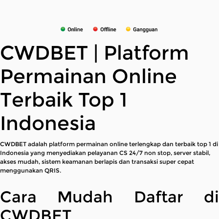
CWDBET | Platform
Permainan Online
Terbaik Top 1
Indonesia
CWDBET adalah platform permainan online terlengkap dan terbaik top 1 di
Indonesia yang menyediakan pelayanan CS 24/7 non stop, server stabil,
akses mudah, sistem keamanan berlapis dan transaksi super cepat
menggunakan QRIS.
Cara Mudah Daftar di
CWDBET