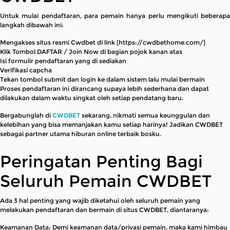
Untuk mulai pendaftaran, para pemain hanya perlu mengikuti beberapa
langkah dibawah ini:
Mengakses situs resmi Cwdbet di link [https://cwdbethome.com/]
Klik Tombol DAFTAR / Join Now di bagian pojok kanan atas
Isi formulir pendaftaran yang di sediakan
Verifikasi capcha
Tekan tombol submit dan login ke dalam sistem lalu mulai bermain
Proses pendaftaran ini dirancang supaya lebih sederhana dan dapat
dilakukan dalam waktu singkat oleh setiap pendatang baru.
Bergabunglah di
CWDBET
sekarang, nikmati semua keunggulan dan
kelebihan yang bisa memanjakan kamu setiap harinya! Jadikan CWDBET
sebagai partner utama hiburan online terbaik bosku.
Peringatan Penting Bagi
Seluruh Pemain CWDBET
Ada 3 hal penting yang wajib diketahui oleh seluruh pemain yang
melakukan pendaftaran dan bermain di situs CWDBET, diantaranya:
Keamanan Data: Demi keamanan data/privasi pemain, maka kami himbau