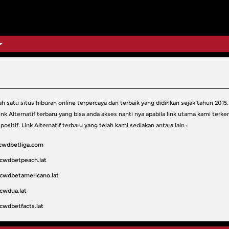
atu situs hiburan online terpercaya dan terbaik yang didirikan sejak tahun 2015. 
 Alternatif terbaru yang bisa anda akses nanti nya apabila link utama kami terke
ositif. Link Alternatif terbaru yang telah kami sediakan antara lain :
.cwdbetliga.com
.cwdbetpeach.lat
w.cwdbetamericano.lat
.cwdua.lat
.cwdbetfacts.lat