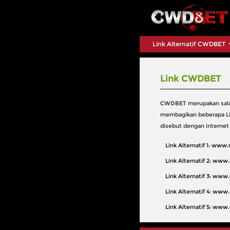
Link Alternatif CWDBET
Link CWDBET
CWDBET merupakan salah s
membagikan beberapa Link
disebut dengan internet p
Link Alternatif 1: www
Link Alternatif 2: www
Link Alternatif 3: ww
Link Alternatif 4: www
Link Alternatif 5: www